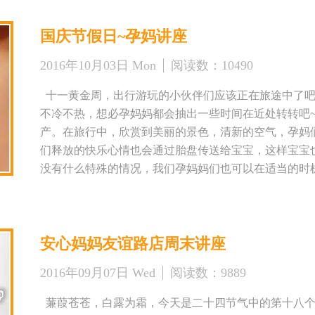
边东街东泰城市之光南区（省人民医院北门对面） 公交路线
虽说假期突然的结束让小编有些没回过神来~不过小编
黄雁村 预约电话：029-89323466 89324766
国庆节假日~孕妈讲座
程~这不！这周的课程又来啦~ 本周周六下午2:30，
解更多关于安心妈妈信息的话，请扫描下面二维码
护理部主任王主任授课——产前备产课，孕妈妈们快带
2016年10月03日 Mon
阅读数：
10490
吧！ 活动时间：2016年10月15日 星期六 下午2:3
主任 参与对象：安心妈妈会员及准妈妈们报名预约后均
十一黄金周，出行游玩的小伙伴们应该正在旅途中了吧
安市安心妈妈月子中心友谊路店 地址：边东街东泰城市
不冷不热，想必孕妈妈都会抽出一些时间在近处转转吧
线：29路、700路、35路、6路 公交站名：黄雁村 预约电话：02
产。在旅行中，欣赏到美丽的景色，清新的空气，孕妈
们释放的快乐心情也会通过胎盘传送给宝宝，这样宝宝
没有什么特殊的情况，我们孕妈妈们也可以在适当的时
到饥饿，总想吃东西~所以小编要提醒各位孕妈咪，在
~ 当然，在这么一个举国欢庆的大节日，安心怎么会没
护理部主任的讲座课程，时间安排在10月7日下午的2：
安心妈妈友谊路店周末讲座
来授课，内容是《产前备产课》，欢迎各位孕妈妈来参加
动时间：2016年10月7日 星期五 下午2:30点—3:30
2016年09月07日 Wed
阅读数：
9889
妈妈会员及准妈妈们均可报名参加 课程内容：产前备产
店 地 址：桃园南路29号锦园小区会所3楼安心妈妈月子中
蒹葭苍苍，白露为霜，今天是二十四节气中的第十八个
路、2路、251路、 公交站名：锦园小区 预约电话：029-8