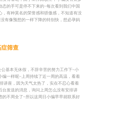
食品安全 活动地点：西安市安心妈妈月子中
动态的手可是停不下来的~每次看到我们中国
门对面） 公交路线：29路、700路、35
心，有种莫名的荣誉感和骄傲感，不知道有没
 89324766 注：来参加的宝妈们一定要先电话预
没有像预想的一样下降的特别快，想必孕妈
请扫描下面二维码！
归我大西安还是要度过24个秋老虎，天气才会
火热，来参加安心妈妈周末主任讲座的孕妈们
到小编都惊呆了！使很多准爸爸都没地方做，
高症筛查
排的讲座有如此高的兴致。本周呢，小编想了
验很足、人很Nice的护理部主任——樊主任
过程中有不太懂的或者想要了解的内容，可以
妈高新店约起来吧！ 活动时间：2016年8
公公基本无休假，不辞辛苦的努力工作下~小
樊主任 参与对象：安心妈妈会员及准妈妈们均可
小编一样呢~上周持续了近一周的高温，看着
妈妈月子中心高新店 地址：桃园南路29号锦
们安排讲座，因为天气太热了，实在不忍心看着
210路、28路、2路、251路、 公交站名：
后台发送的消息，询问上周怎么没有安排讲
加的宝妈们一定要先电话预约哟！！！ 想了解更
虑的不周全了~所以这周日小编早早就联系好
孕妈妈也是比较感兴趣的。 本周讲座的时间
立秋分三后，“初侯凉风至”、“二侯白露