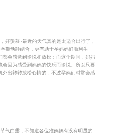
：29路、700路、35路、6路 公交站名：
依旧不会忘记为各位孕妈们带来纯干货的课
 注：来参加的宝妈们一定要先电话预约哟！！！ 想了
小编为各位孕妈带来了课程，由安心妈妈友谊路
！
上你们的问题，周六和小编在友谊路约起来
0—4:00 主讲人：安心妈妈护理部主任——王雪雅
可参加 课程内容：产前备产课 活动地点：西
，好羡慕~最近的天气真的是太适合出行了，
之光南区（省人民医院北门对面） 公交路
~孕期动静结合，更有助于孕妈妈们顺利生
9-89323466 89324766
们都会感觉到愉悦和放松；而这个期间，妈妈
也会因为感受到妈妈的快乐而愉悦。所以只要
机外出转转放松心情的，不过孕妈们时常会感
出门前一定要在包包里面放一些健康的食物哦
有活动呢~ 在本周小编为各位孕妈妈们准备了
30，由安心妈妈锦园店护理部主任——樊主任
，小编还会给您准备美味的小甜品哦~！ 活
点 主 讲 人：护理部主任—樊主任 参与对象：安心
课 活动地点：西安市安心妈妈月子中心高新
心 公交路线：4路、220路、210路、28
节气白露，不知道各位准妈妈有没有明显的
4317901