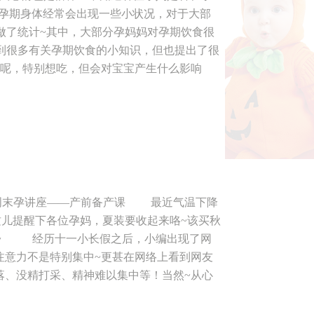
孕期身体经常会出现一些小状况，对于大部
做了统计~其中，大部分孕妈妈对孕期饮食很
到很多有关孕期饮食的小知识，但也提出了很
锅呢，特别想吃，但会对宝宝产生什么影响
等好多问题，但由于时间问题，很多问题没能
，就和汤老师商量了下，决定本周继续为各位
出健康美》，为每个想了解孕期膳食的妈妈们
在周日下午3:30，小编更是为各位孕妈们
们讲《分娩方式的选择》。 为了本周的活
位孕妈们的见面，要是对本周2堂讲座有兴趣的
时间：2016年10月22日 星期六 下午2：
 周末孕讲座——产前备产课 最近气温下降
与对象：安心妈妈会员及准妈妈们报名预约后均可
这儿提醒下各位孕妈，夏装要收起来咯~该买秋
市安心妈妈月子中心高新店 地 址：桃园南
哦~ 经历十一小长假之后，小编出现了网
220路、210路、28路、2路、251路、 公
注意力不是特别集中~更甚在网络上看到网友
0 活动时间：2016年10月23日 星期日 下午3：
落、没精打采、精神难以集中等！当然~从心
医师 参与对象：安心妈妈会员及准妈妈们报名预
序的日常生活中，难免会有巨大的身心感受落
西安市安心妈妈月子中心友谊路店 地 址：
孕妈妈们有没有以上的假期综合症的表现呢~