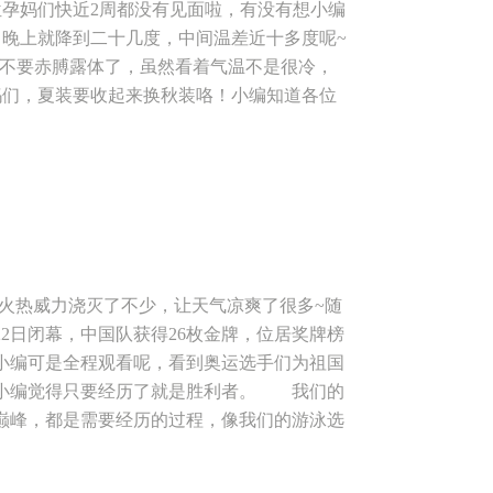
位孕妈们快近2周都没有见面啦，有没有想小编
了晚上就降到二十几度，中间温差近十多度呢~
就不要赤膊露体了，虽然看着气温不是很冷，
妈们，夏装要收起来换秋装咯！小编知道各位
要为了一时的凉意，让自己受凉感冒呢~
解《孕期营养》，秋天到了，在饮食方面也需
天怎么吃饭有营养，怎么吃有健康，所以，孕
6年9月10日 星期六 下午4点—5点 主讲
会员及准妈妈们均可参加 课程内容：孕期营
：边东街东泰城市之光南区（省人民医院北门
 预约电话：029-89323466 89324766
火热威力浇灭了不少，让天气凉爽了很多~随
解更多关于安心妈妈信息的话，请扫描下面
2日闭幕，中国队获得26枚金牌，位居奖牌榜
小编可是全程观看呢，看到奥运选手们为祖国
，小编觉得只要经历了就是胜利者。 我们的
巅峰，都是需要经历的过程，像我们的游泳选
冠军之路；中国女排，时隔十二年再获奥运金
是从天而降的，他们的金牌，也是用汗水铸就