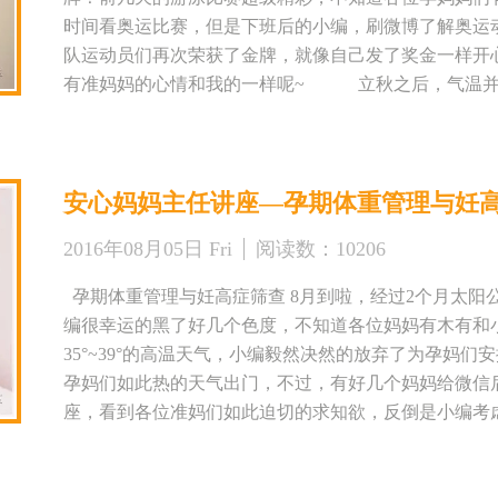
象：安心妈妈会员及准妈妈们均可参加 课程内容：孕期
时间看奥运比赛，但是下班后的小编，刷微博了解奥运
心友谊路店 地址：边东街东泰城市之光南区（省人民医院北
队运动员们再次荣获了金牌，就像自己发了奖金一样开
路、6路 公交站名：黄雁村 预约电话：029-89323466
有准妈妈的心情和我的一样呢~ 立秋之后，气温并
约哟！！！ 想了解更多关于安心妈妈信息的话，
们也感觉到了，有时晚上依旧要开空调才能睡得着，总
慢慢转凉啊！这几天天气火热，奥运会的项目比赛更加
也是非常火热！上周友谊路店王亚琴主任的讲座，人多
安心妈妈主任讲座—孕期体重管理与妊
在外面站着等待孕妈们呢，很开心各位孕妈们对小编安
想，给准妈妈们安排了我们安心妈妈护理部资历很深、经
2016年08月05日 Fri
阅读数：
10206
讲座，是有关产前备产知识，孕妈妈要是在产前备产的
提前准备好您的问题，这周日和樊主任还有小编在安心妈
孕期体重管理与妊高症筛查 8月到啦，经过2个月太阳
月14日 星期日 下午4点—5点 主讲人：护理部主任—
编很幸运的黑了好几个色度，不知道各位妈妈有木有和
报名参加 课程内容：产前备产课 活动地点：西安市安心
35°~39°的高温天气，小编毅然决然的放弃了为孕妈
园小区会所3楼安心妈妈月子中心 公交路线：4路、220路、
孕妈们如此热的天气出门，不过，有好几个妈妈给微信
锦园小区 预约电话：029-84317901 注：来参
座，看到各位准妈们如此迫切的求知欲，反倒是小编考
多关于安心妈妈信息的话，请扫描下面二维码！
医师，给各位妈妈安排好了课程，相信这次的课程不少
刚好是今年立秋的日子~记得小时候爷爷总跟小编说到，