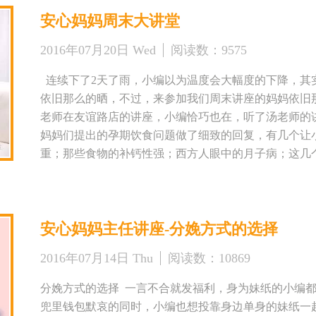
降”、“三侯寒蝉鸣”慢慢的气温早晚温差会开始有明显
安心妈妈周末大讲堂
虎”的余威，小编依旧要提醒来参加讲座的孕妈们，要
与妊高症筛查，相信孕期如何管理体重是各位孕妈从一
2016年07月20日 Wed
阅读数：
9575
邀请了省人民医院的产科主任——王亚琴医师。 王亚
提出了“爱母、爱婴、无痛、微创”的服务理念，重点研
连续下了2天了雨，小编以为温度会大幅度的下降，其
难产，妊娠合并重症，不孕与优生，孕产妇营养。 还
依旧那么的晒，不过，来参加我们周末讲座的妈妈依旧
么想收到或者往年收到的七夕礼物~可以用空闲时间在
老师在友谊路店的讲座，小编恰巧也在，听了汤老师的
间：2016年8月7日（周日）下午4：00-----5：00 主
妈妈们提出的孕期饮食问题做了细致的回复，有几个让
安心会员及准妈妈们均可参加 课程内容：孕期体重管理
重；那些食物的补钙性强；西方人眼中的月子病；这几
子中心友谊路店 地 址：边东街东泰城市之光南区（省人
直到讲座结束以后，大家还留下汤老师问了很多的问题
路、35路、6路 公交站名：黄雁村 预约电话：029-893247
半小时，小编看各位妈妈对汤老师的讲座如此感兴趣，
要提前电话预约哦！！！ 更多精彩内容可快速关注 微
师给各位孕妈妈做讲座！ 本期汤俊老师讲座主题是《
安心妈妈主任讲座-分娩方式的选择
汤俊老师的课程，还有友谊路店护理部赵梅主任的课程
意事项和知识~各位妈妈们，还不快拿起电话约起来，
2016年07月14日 Thu
阅读数：
10869
间：2016年7月23日星期六下午4点—5点 主讲人：营
程内容：孕期食品安全 活动地点：西安市安心妈妈月子
分娩方式的选择 一言不合就发福利，身为妹纸的小编
所3楼安心妈妈月子中心 公交路线：4路、220路、210路
兜里钱包默哀的同时，小编也想投靠身边单身的妹纸一起