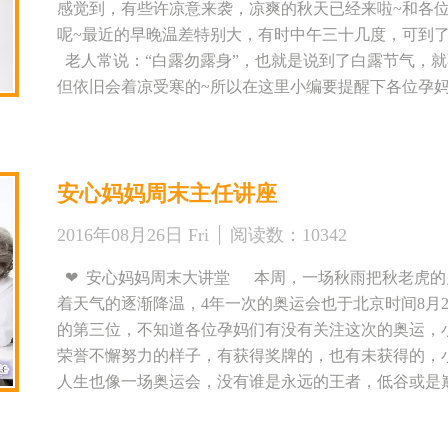
感觉到，有些许凉意来袭，凉爽的秋天已经来啦~和各
呢~最近的早晚温差特别大，有时中午三十几度，可到
老人常说：“白露勿露身”，也就是说到了白露节气，
但依旧会着凉受寒的~所以在这里小编要提醒下各位孕
妈妈在孕期怕热，不过，为了宝宝和自己的身体，不
本周，为各位孕妈请来了国家一级营养师汤老师，来讲
要发生一些变化的，本周讲座能让各位孕妈们了解在秋
安心妈妈周末主任讲座
妈们本周六和小编在友谊路店约起来吧~！ 活动时间：201
人：国家一级营养师——汤俊老师 参与对象：安心妈妈
2016年08月26日 Fri
阅读数：
10342
养 活动地点：西安市安心妈妈月子中心友谊路店 地址
对面） 公交路线：29路、700路、35路、6路 公交站名：黄雁村
❤ 安心妈妈周末大讲堂 本周，一场秋雨把秋老虎的
注：来参加的宝妈们一定要先电话预约哟！！！ 想了
着天气的逐渐降温，4年一次的奥运会也于北京时间8月2
二维码！
的第三位，不知道各位孕妈们有没有关注这次的奥运，
荣誉不懈努力的样子，有获得奖牌的，也有未获得的
人生也像一场奥运会，没有谁是永远的王者，低谷或是
手孙杨，赛前的流言蜚语，失利后的泪水，铸就了他的
牌，让我们再次感受到中国的女排精神，没有任何荣誉