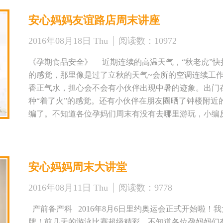
的。 说到这，小编也想到各位孕妈，十月怀胎是每
安心妈妈友谊路店周末讲座
的宝宝，孕妈们在这十个月中，以前很多喜欢吃的食物
吐非常严重、身体臃肿、腿部抽筋，有的更是拖着沉重
2016年08月18日 Thu
阅读数：
10972
育宝宝的过程中太辛苦了，在这里，小编也要向各位孕
们，为孕妈们这十个月的孕期生活保驾护航！ 本周~小
《孕期食品安全》 近期连续的高温天气，“秋老虎”
（高新店和友谊路店）本周末都有讲座！并且为各位孕
的感觉，那里像是过了立秋的天气~会所的空调连续工作
们讲讲分娩方式的选择（高新店周日），产前备产课（
香正气水，担心会不会有小伙伴出现中暑的迹象。出门
起来吧~ 活动时间：2016年8月27日 星期六 下午4
种“着了火”的感觉。还有小伙伴在朋友圈晒了钟楼附近
任 参与对象：安心妈妈会员及准妈妈们报名预约后均可
编了。不知道各位孕妈们周末有没有去哪里游玩，小编
市安心妈妈月子中心友谊路店 地址：边东街东泰城市之
假都是躲在家里避暑，不敢轻易出现在户外吧，小编只
29路、700路、35路、6路 公交站名：黄雁村 预约电话：029-
接近40°的高温天气中，来参加讲座的妈妈们人数依旧
月28日 星期日 下午4点—5点 主讲人：高新医院产科
育儿方面的知识，但由于最近的温度太高，小编也考虑
员及准妈妈们报名预约后均可参加 课程内容：分娩方式
安心妈妈周末大讲堂
便，本身孕期妈妈们就怕热，所以在近期给各位孕妈们
高新店 地址：桃园南路29号锦园小区会所3楼安心妈妈月子
编，感觉最近的课程变少了，所以小编在这里给各位妈妈
路、2路、251路、 公交站名：锦园小区 预约电话：02
2016年08月11日 Thu
阅读数：
9778
位孕妈们安排了国家一级营养师——汤俊老师的课程，
电话预约哟！！！ 想了解更多关于安心妈妈信息
们要是在孕期有关饮食方面的问题，就带着您的问题，
产前备产科 2016年8月6日里约奥运会正式开始啦！
吧！ 活动时间：2016年8月21日星期日下午4点—5点
牌！前几天的游泳比赛超级精彩，不知道各位孕妈妈们