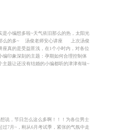
的变化，但是白天日照依会很强烈，还有“秋老
做好防暑准备。 本周讲座主题：孕期体重管理
开始就想学习和了解的，本周，小编给准妈们
琴：陕西省人民医院妇产科主任医师，近年来
究方向产前诊断，胎儿医学，高危妊娠，各种
实是小编想多啦~天气依旧那么的热，太阳光
有4天就要过七夕啦，各位孕妈妈有没有什
那么的多~ 汤俊老师安心讲座 上次汤俊
文章下留言和小编一起互动哦！~ 活动时
讲座真的是受益匪浅，在1个小时内，对各位
 讲 人 ：省人民医院主任医师— 王亚琴 参与对象：
小编印象深刻的主题：孕期如何合理控制体
与妊高症筛查 活动地点：西安市安心妈妈月
个主题让还没有结婚的小编都听的津津有味~
民医院北门对面） 公交线路：29路、700
，让本来只有一个小时的讲座，延长到快一个
66 029-89323466 注：来参加的宝妈们一定
这周又帮孕妈们联系上了我们百忙之中的汤老
信号：AXHS2008
孕期食品安全》，这周不仅给各位妈妈安排了
，给各位孕妈妈讲讲产前备产过程中，需要注
还有精美的水果小点心等着你哦~ 活动时
养专家—汤俊 参与对象：准妈妈们均可参加 课
中心高新店 地址：桃园南路29号锦园小区会
都想说，节日怎么这么多啊！！！为各位男士
、28路、2路、251路、 公交站名：锦园小区
过7月~，刚从6月考试季，紧张的气氛中走