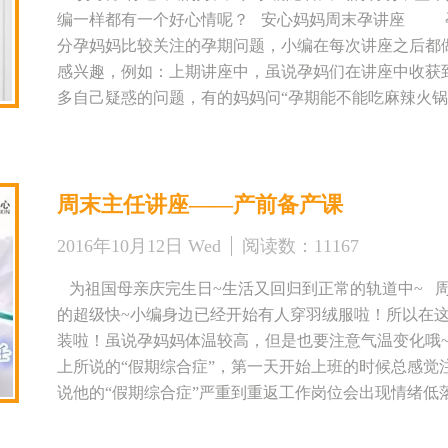
编一样都有一个好心情呢？ 安心妈妈周末孕讲座 
分孕妈妈比较关注的孕期问题，小编在每次讲座之后都
感兴趣，例如：上期讲座中，虽说孕妈们在讲座中收获
多自己疑惑的问题，有的妈妈问“孕期能不能吃麻辣火
吗？”有的问“轻度贫血怎么能通过饮食改善一下？”等
为孕妈们一一解答，小编看孕妈对于孕期饮食如此重视
孕妈准备一堂和孕期饮食密切相关的课程《孕期如何吃
周末主任讲座——产前备产课
量身定制的课程哦！ 不过本周可不是只有这一个活动~
请到了第四医院产科主任杨爱君医师，来为各位孕妈
2016年10月12日 Wed
阅读数：
11167
动，小编可是准备了很久哦~很期待在本周六周日和各
孕妈们，快拿起手中的电话和小编联系，报名参加吧~ 活动
为祖国母亲庆完生日~生活又回归到正常的轨道中~
30—4：00 主 讲 人：国家一级营养师——汤俊 参
的超级快~小编身边已经开始有人穿羽绒服啦！所以在
参加 课程内容：孕期如何吃出健康美 活动地点：西安
装啦！虽说孕妈妈体温较高，但是也要注意气温变化
路29号锦园小区会所3楼安心妈妈月子中心 公交路线：4路、
上所说的“假期综合症”，第一天开始上班的时候总感觉
交站名：锦园小区 预约电话：029-84317901 8431799
说他的“假期综合症”严重到重返工作岗位会出现情绪低
30—4：30 主 讲 人：第四医院产科主任——杨爱君
情放松、游山玩水、亲友相聚的假期生活，回到紧张有
约后均可参加 课程内容：分娩方式的选择 活动地点：
差，小编都这样，在别说我们的孕妈啦！不知到各位