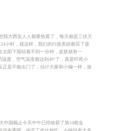
个女人非常不容易的阶段，为了孕育出健康
不能吃，不喜欢的要强迫自己吃，有的孕妈孕
的身体还需要继续工作等等，各位孕妈们在孕
妈妈们致敬，并且也会一路陪伴着各位孕妈
编给各位孕妈们安排了两场讲座哦~两个店
快把我大西安人人都要热蔫了，每天都是三伏天
妈请来了高新医院的产科主任李维玲医师给我
24小时，就这样，我们的行政美妞都买了藿
友谊路店周六）。各位妈妈们快和小编一起约
在太阳下面站着不到一分钟，皮肤就有一
点—5点 主讲人：安心妈妈护理部主任——赵梅主
的温度，空气温度都达到49°了，真是吓死小
参加 课程内容：产前备产课 活动地点：西安
反正是不敢出门了，估计大家和小编一样，放
光南区（省人民医院北门对面） 公交路线：
想说，唯有秋老虎才是真老虎啊！ 上周在
89323466 89324766 活动时间：2016年8
很多，小编很理解孕妈们想要了解和学习更多
主任——李维玲主任医师 参与对象：安心妈妈会
这种天气对于孕妈身体来说，出门也不是很方
的选择 活动地点：西安市安心妈妈月子中心
安排的课程也有减少，因为有妈妈在后台问小
中心 公交路线：4路、220路、210路、28
们解释一下呢~ 本 周 讲 座 本周，为各
9-84317901 注：来参加的宝妈们一定要先
课程内容是有关于孕期食品安全的，各位孕妈
的话，请扫描下面二维码！
这周日和汤老师还有小编在友谊路店约起来
我大中国截止今天中午已经收获了第10枚金
 主讲人：国家一级营养师——汤俊老师 参与对
有没有看呢，由于工作比较忙，小编没有太多